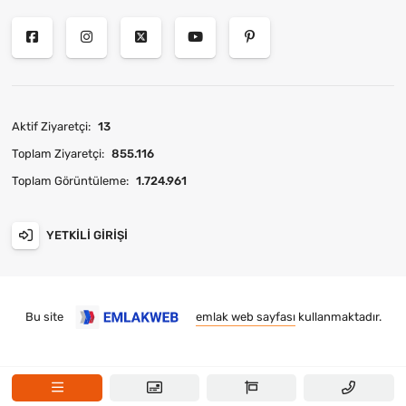
Aktif Ziyaretçi:
13
Toplam Ziyaretçi:
855.116
Toplam Görüntüleme:
1.724.961
YETKILI GIRIŞI
Bu site
emlak web sayfası
kullanmaktadır.