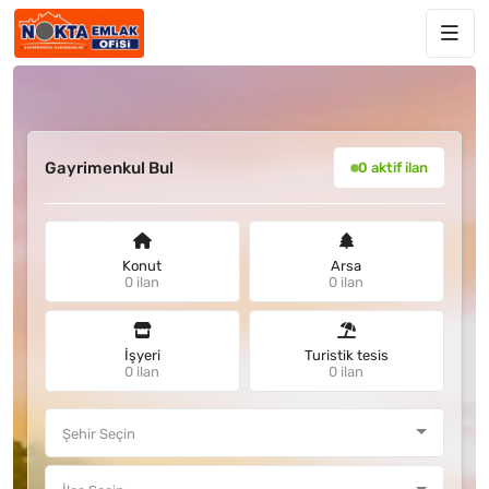
Gayrimenkul Bul
0 aktif ilan
Konut
Arsa
0 ilan
0 ilan
İşyeri
Turistik tesis
0 ilan
0 ilan